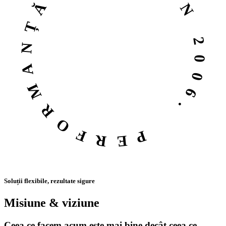
PERFORMANȚĂ ÎN IT DIN 2006.
Soluții flexibile, rezultate sigure
Misiune & viziune
Ceea ce facem acum este mai bine decât ceea ce