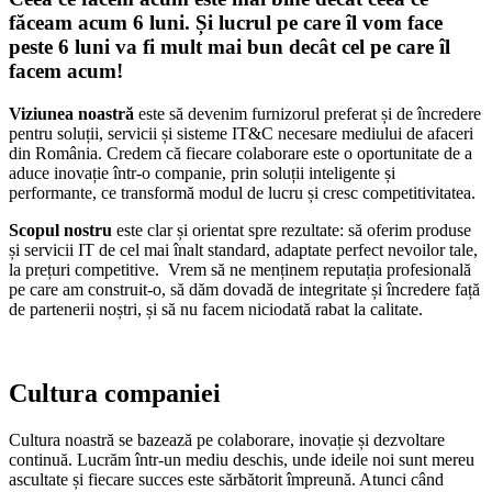
făceam acum 6 luni. Și lucrul pe care îl vom face
peste 6 luni va fi mult mai bun decât cel pe care îl
facem acum!
Viziunea noastră
este să devenim furnizorul preferat și de încredere
pentru soluții, servicii și sisteme IT&C necesare mediului de afaceri
din România. Credem că fiecare colaborare este o oportunitate de a
aduce inovație într-o companie, prin soluții inteligente și
performante, ce transformă modul de lucru și cresc competitivitatea.
Scopul nostru
este clar și orientat spre rezultate: să oferim produse
și servicii IT de cel mai înalt standard, adaptate perfect nevoilor tale,
la prețuri competitive. Vrem să ne menținem reputația profesională
pe care am construit-o, să dăm dovadă de integritate și încredere față
de partenerii noștri, și să nu facem niciodată rabat la calitate.
Cultura companiei
Cultura noastră se bazează pe colaborare, inovație și dezvoltare
continuă. Lucrăm într-un mediu deschis, unde ideile noi sunt mereu
ascultate și fiecare succes este sărbătorit împreună. Atunci când