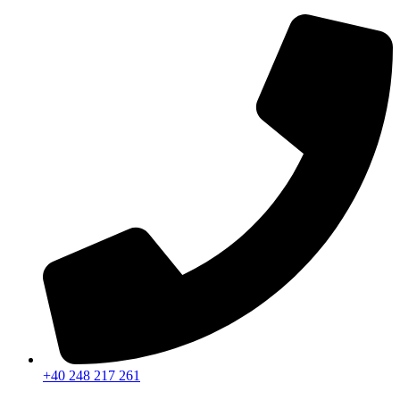
Sari
la
conținut
+40 248 217 261