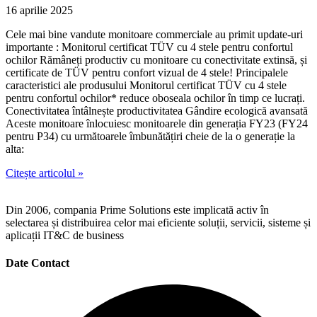
16 aprilie 2025
Cele mai bine vandute monitoare commerciale au primit update-uri
importante : Monitorul certificat TÜV cu 4 stele pentru confortul
ochilor Rămâneți productiv cu monitoare cu conectivitate extinsă, și
certificate de TÜV pentru confort vizual de 4 stele! Principalele
caracteristici ale produsului Monitorul certificat TÜV cu 4 stele
pentru confortul ochilor* reduce oboseala ochilor în timp ce lucrați.
Conectivitatea întâlnește productivitatea Gândire ecologică avansată
Aceste monitoare înlocuiesc monitoarele din generația FY23 (FY24
pentru P34) cu următoarele îmbunătățiri cheie de la o generație la
alta:
Citește articolul »
Din 2006, compania Prime Solutions este implicată activ în
selectarea și distribuirea celor mai eficiente soluții, servicii, sisteme și
aplicații IT&C de business
Date Contact