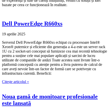
de experiență și sute de clienți mulțumiți, venim cu soluții și idei
bazate pe ceea ce funcționează în realitate.
Dell PowerEdge R660xs
19 aprilie 2025
Serverul Dell PowerEdge R660xs echipat cu procesoare Intel®
Xeon® puternice și eficiente din generația a 4-a este un server rack
1U cu 2 socket-uri conceput să furnizeze cea mai recentă tehnologie
pentru a susține cele mai populare aplicații și sarcini de lucru
utilizate de companiile de astăzi Toate acestea sunt livrate într-o
platformă concepută cu atenție pentru a livra puterea de calcul de
care aveți nevoie într-un factor de formă care se potrivește cu
infrastructura curentă. Beneficii:
Citește articolul »
Noua gamă de monitoare profesionale
este lansată