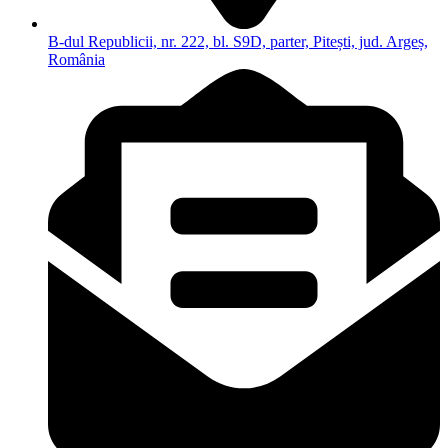
B-dul Republicii, nr. 222, bl. S9D, parter, Pitești, jud. Argeș,
România